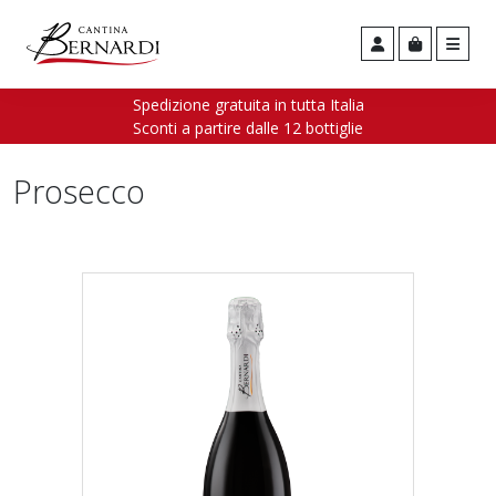
Men
Cart
Account
Spedizione gratuita in tutta Italia
Sconti a partire dalle 12 bottiglie
Prosecco