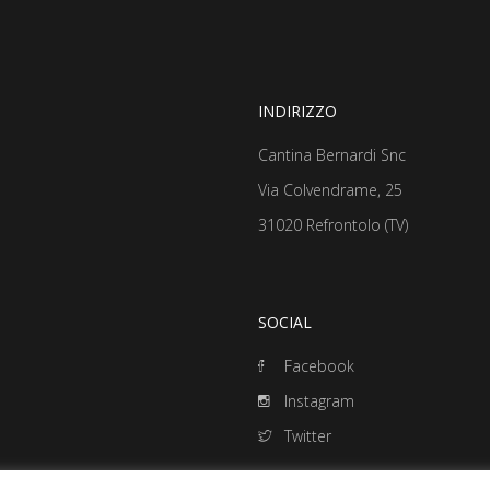
INDIRIZZO
Cantina Bernardi Snc
Via Colvendrame, 25
31020 Refrontolo (TV)
SOCIAL
Facebook
Instagram
Twitter