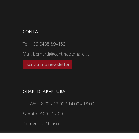
.
CONTATTI
Tel:
+39 0438 894153
Mail:
bernardi@cantinabernardi.it
Iscriviti alla newsletter
ORARI DI APERTURA
Lun-Ven: 8:00 - 12:00 / 14:00 - 18:00
Sabato: 8:00 - 12:00
Domenica: Chiuso