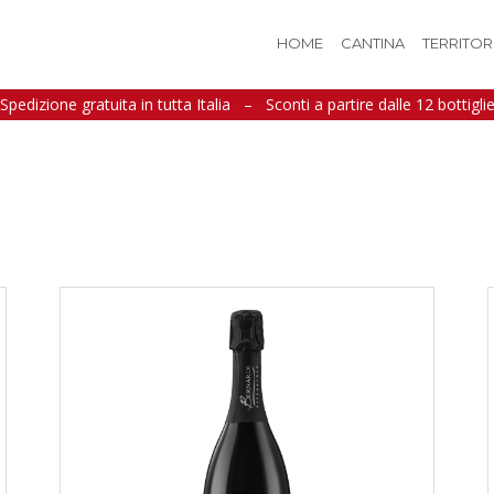
HOME
CANTINA
TERRITOR
Spedizione gratuita in tutta Italia
–
Sconti a partire dalle 12 bottigli