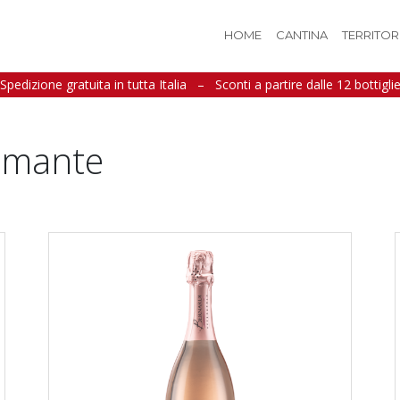
HOME
CANTINA
TERRITOR
Spedizione gratuita in tutta Italia
–
Sconti a partire dalle 12 bottigli
umante